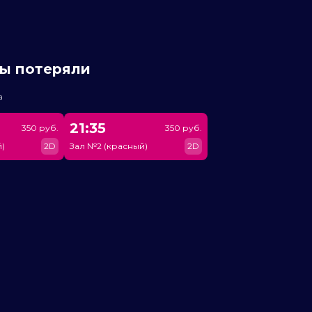
мы потеряли
а
21:35
350 руб.
350 руб.
)
2D
Зал №2 (красный)
2D