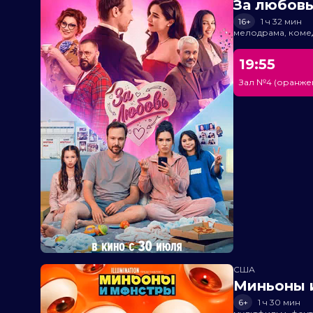
За любов
16+
1 ч 32 мин
мелодрама, коме
19:55
Зал №4 (оранже
США
Миньоны и
6+
1 ч 30 мин