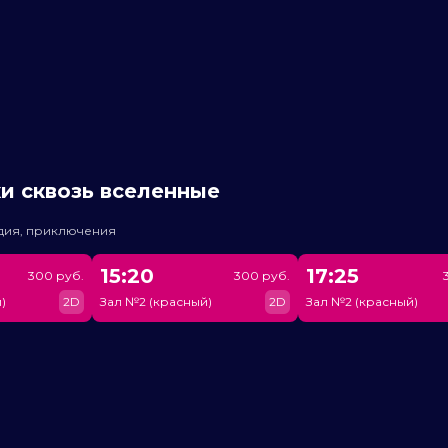
и сквозь вселенные
едия, приключения
15:20
17:25
300 руб.
300 руб.
)
2D
Зал №2 (красный)
2D
Зал №2 (красный)