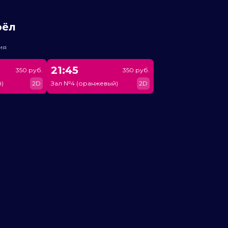
рёл
ия
21:45
350 руб.
350 руб.
)
2D
Зал №4 (оранжевый)
2D