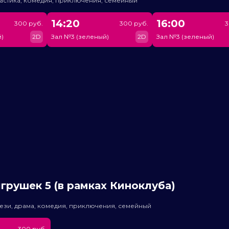
астика, комедия, приключения, семейный
14:20
16:00
300 руб.
300 руб.
3
)
2D
Зал №3 (зеленый)
2D
Зал №3 (зеленый)
грушек 5 (в рамках Киноклуба)
ези, драма, комедия, приключения, семейный
300 руб.