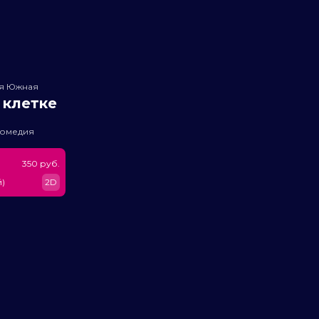
ея Южная
 клетке
комедия
350 руб.
)
2D