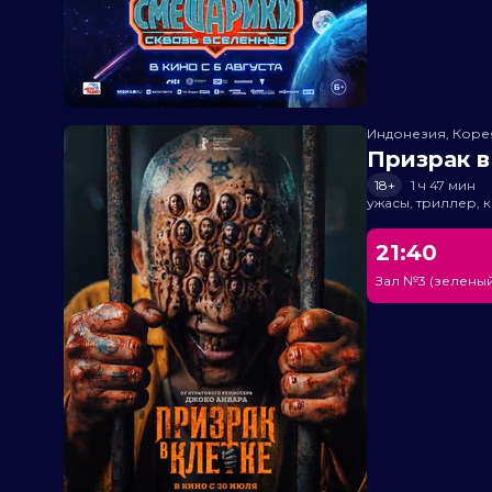
Индонезия, Кор
Призрак в
18+
1 ч 47 мин
ужасы, триллер, 
21:40
Зал №3 (зеленый