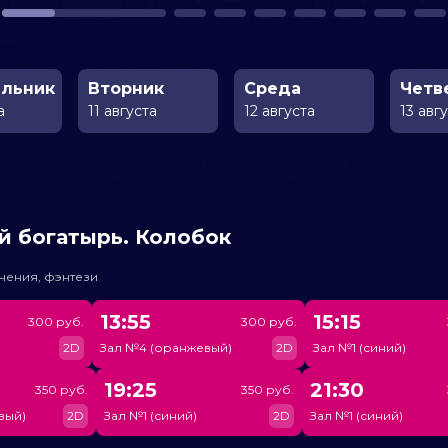
льник
Вторник
Среда
Четв
а
11 августа
12 августа
13 авг
й богатырь. Колобок
чения, фэнтези
13:55
15:15
300 руб.
300 руб.
2D
Зал №4 (оранжевый)
2D
Зал №1 (синий)
19:25
21:30
350 руб.
350 руб.
вый)
2D
Зал №1 (синий)
2D
Зал №1 (синий)