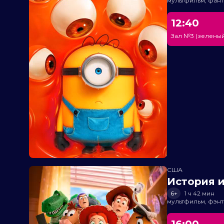
мультфильм, фант
12:40
Зал №3 (зеленый
США
История и
6+
1 ч 42 мин
мультфильм, фэнт
16:00