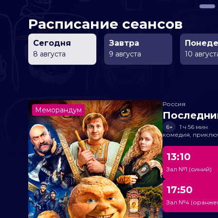
Расписание сеансов
Сегодня
Завтра
Понеде
8 августа
9 августа
10 август
Россия
Меморандум
Последни
6+
1 ч 56 мин
комедия, приклю
13:10
Зал №1 (синий)
17:50
Зал №4 (оранже