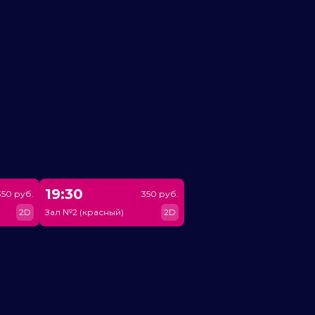
19:30
350 руб.
350 руб.
2D
Зал №2 (красный)
2D