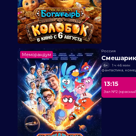
Россия
Меморандум
Смешарик
6+
1 ч 46 мин
фантастика, ком
13:15
Зал №2 (красный