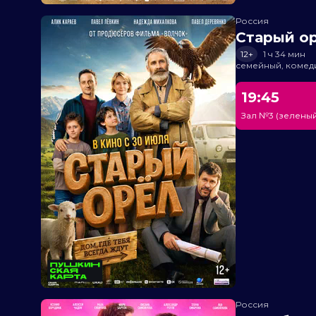
Россия
Старый о
12+
1 ч 34 мин
семейный, комед
19:45
Зал №3 (зеленый
Россия