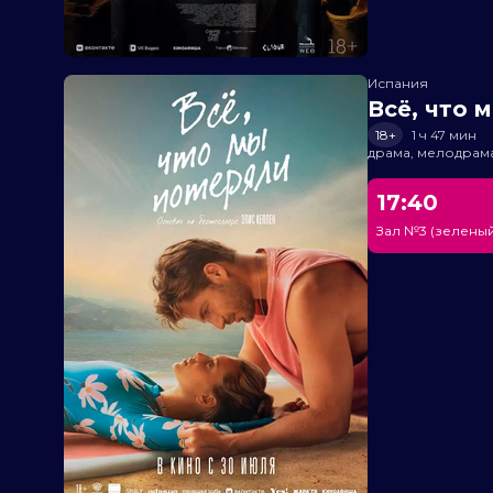
Испания
Всё, что 
18+
1 ч 47 мин
драма, мелодрам
17:40
Зал №3 (зеленый