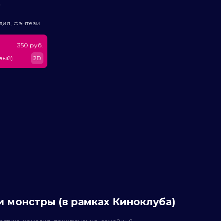
ь
дия, фэнтези
350 руб.
вый)
2D
 монстры (в рамках Киноклуба)