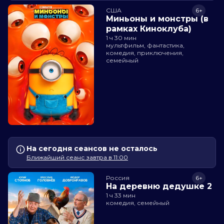
США
6+
Миньоны и монстры (в
рамках Киноклуба)
1 ч 30 мин
мультфильм, фантастика,
комедия, приключения,
семейный
На сегодня сеансов не осталось
Ближайший сеанс завтра в 11:00
Россия
6+
На деревню дедушке 2
1 ч 33 мин
комедия, семейный