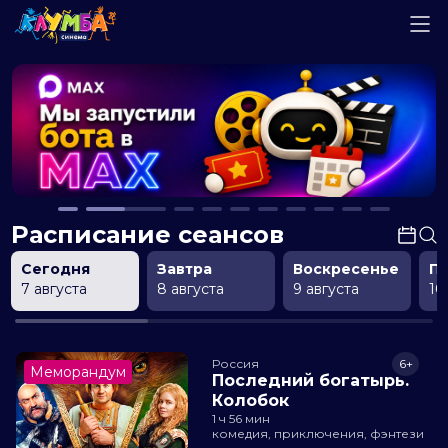
Расписание сеансов
Сегодня
Завтра
Воскресенье
П
7 августа
8 августа
9 августа
10
Россия
6+
Меморандум
Последний богатырь.
Колобок
1 ч 56 мин
комедия, приключения, фэнтези