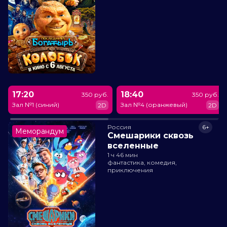
17:20
18:40
350 руб.
350 руб.
Зал №1 (синий)
Зал №4 (оранжевый)
2D
2D
Россия
6+
Меморандум
Смешарики сквозь
вселенные
1 ч 46 мин
фантастика, комедия,
приключения