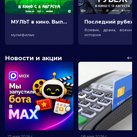
МУЛЬТ в кино. Выпуск №198. Некогда скучать (0+)
Посл
боевик, драма, военный
мультфильм
история
Новости и акции
27 мая 2026
г.
08 мая 2026
г.