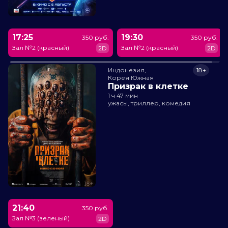
17:25
19:30
350 руб.
350 руб.
Зал №2 (красный)
Зал №2 (красный)
2D
2D
Индонезия,

18+
Корея Южная
Призрак в клетке
1 ч 47 мин
ужасы, триллер, комедия
21:40
350 руб.
Зал №3 (зеленый)
2D