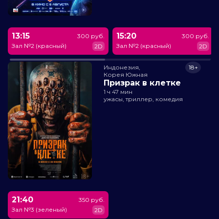
13:15
15:20
300 руб.
300 руб.
Зал №2 (красный)
Зал №2 (красный)
2D
2D
Индонезия,

18+
Корея Южная
Призрак в клетке
1 ч 47 мин
ужасы, триллер, комедия
21:40
350 руб.
Зал №3 (зеленый)
2D