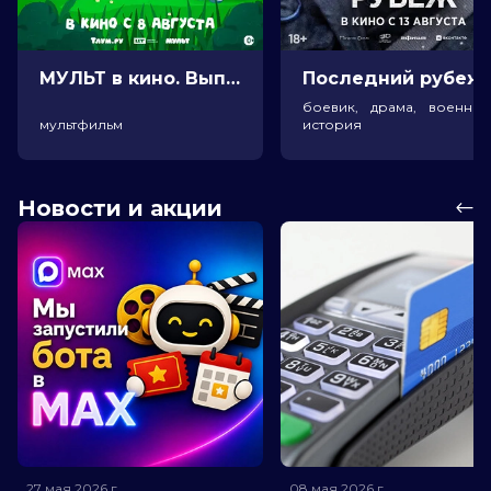
МУЛЬТ в кино. Выпуск №198. Некогда скучать (0+)
Посл
боевик, драма, военный
мультфильм
история
Новости и акции
27 мая 2026
г.
08 мая 2026
г.