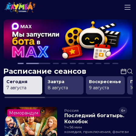
Расписание сеансов
Сегодня
Завтра
Воскресенье
П
7 августа
8 августа
9 августа
10
Россия
6+
Меморандум
Последний богатырь.
Колобок
1 ч 56 мин
комедия, приключения, фэнтези