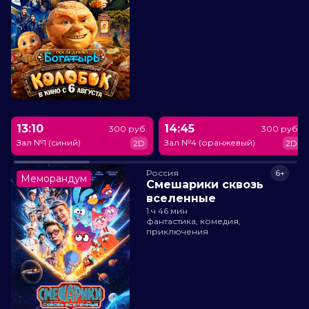
13:10
14:45
300 руб.
300 руб.
Зал №1 (синий)
Зал №4 (оранжевый)
2D
2D
Россия
6+
Меморандум
Смешарики сквозь
вселенные
1 ч 46 мин
фантастика, комедия,
приключения