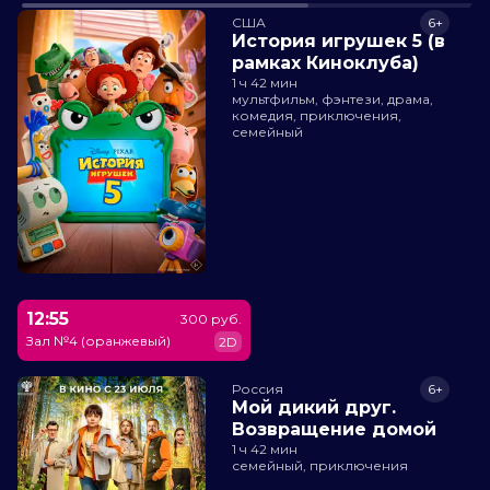
США
6+
История игрушек 5 (в
рамках Киноклуба)
1 ч 42 мин
мультфильм, фэнтези, драма,
комедия, приключения,
семейный
12:55
300 руб.
Зал №4 (оранжевый)
2D
Россия
6+
Мой дикий друг.
Возвращение домой
1 ч 42 мин
семейный, приключения