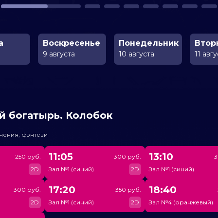
а
Воскресенье
Понедельник
Втор
9 августа
10 августа
11 авг
й богатырь. Колобок
чения, фэнтези
11:05
13:10
250 руб.
300 руб.
3
2D
Зал №1 (синий)
2D
Зал №1 (синий)
17:20
18:40
300 руб.
350 руб.
2D
Зал №1 (синий)
2D
Зал №4 (оранжевый)