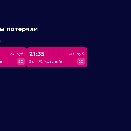
мы потеряли
а
21:35
350 руб.
350 руб.
)
2D
Зал №2 (красный)
2D