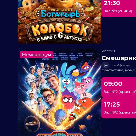
21:30
Зал №1 (синий)
Россия
Меморандум
Смешарик
6+
1 ч 46 мин
фантастика, ком
09:00
Зал №2 (красный
17:25
Зал №2 (красный