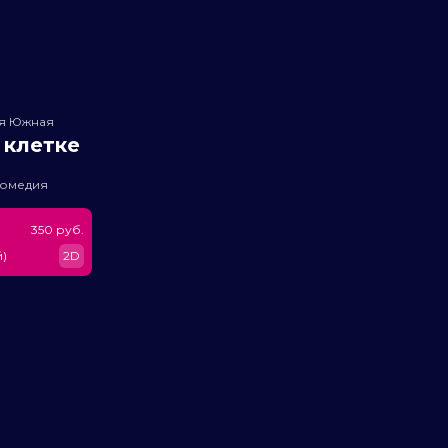
ея Южная
 клетке
комедия
350 руб.
)
2D