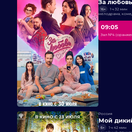
За любов
16+
1 ч 32 мин
мелодрама, коме
09:05
Зал №4 (оранже
Россия
Мой дики
6+
1 ч 42 мин