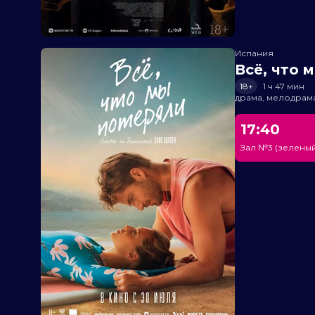
Испания
Всё, что 
18+
1 ч 47 мин
драма, мелодрам
17:40
Зал №3 (зеленый