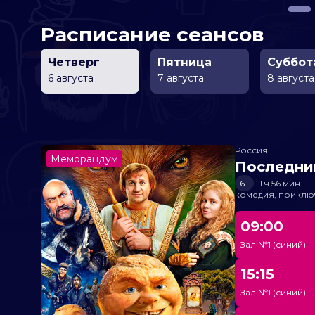
Расписание сеансов
Четверг
Пятница
Суббот
6 августа
7 августа
8 августа
Россия
Меморандум
Последни
6+
1 ч 56 мин
комедия, приклю
09:00
Зал №1 (синий)
15:15
Зал №1 (синий)