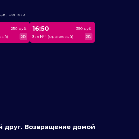
ь
дия, фэнтези
16:50
250 руб.
350 руб.
вый)
2D
Зал №4 (оранжевый)
2D
й друг. Возвращение домой