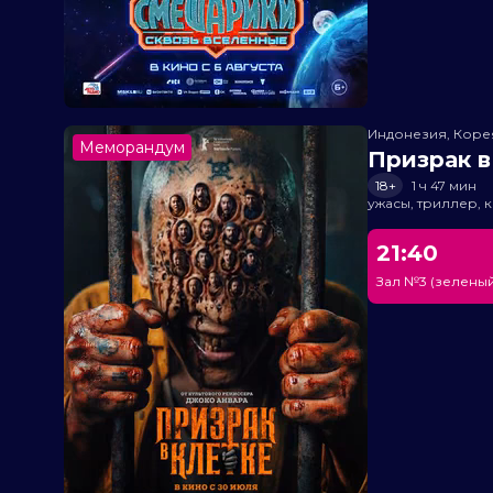
Индонезия, Кор
Меморандум
Призрак в
18+
1 ч 47 мин
ужасы, триллер, 
21:40
Зал №3 (зеленый