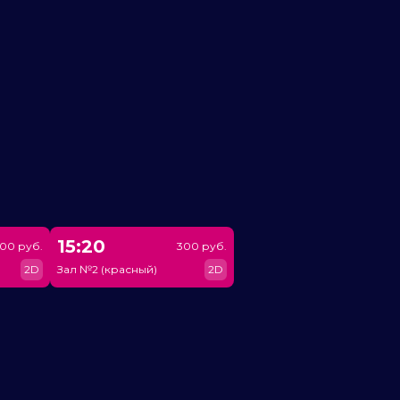
15:20
00 руб.
300 руб.
2D
Зал №2 (красный)
2D