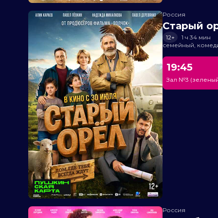
Россия
Старый о
12+
1 ч 34 мин
семейный, комед
19:45
Зал №3 (зеленый
Россия