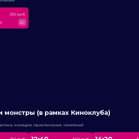
лючения
250 руб.
)
2D
 монстры (в рамках Киноклуба)
астика, комедия, приключения, семейный
12:40
14:20
250 руб.
300 руб.
3