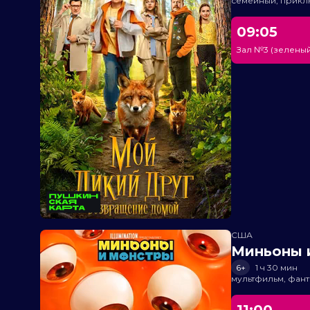
семейный, прик
09:05
Зал №3 (зеленый
США
Миньоны и
6+
1 ч 30 мин
мультфильм, фант
11:00