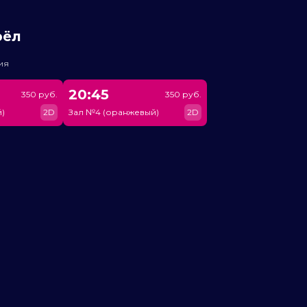
рёл
ия
20:45
350 руб.
350 руб.
)
2D
Зал №4 (оранжевый)
2D