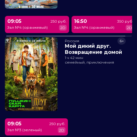
09:05
16:50
250 руб.
350 руб.
Зал №4 (оранжевый)
Зал №4 (оранжевый)
2D
2D
Россия
6+
Мой дикий друг.
Возвращение домой
1 ч 42 мин
семейный, приключения
09:05
250 руб.
Зал №3 (зеленый)
2D