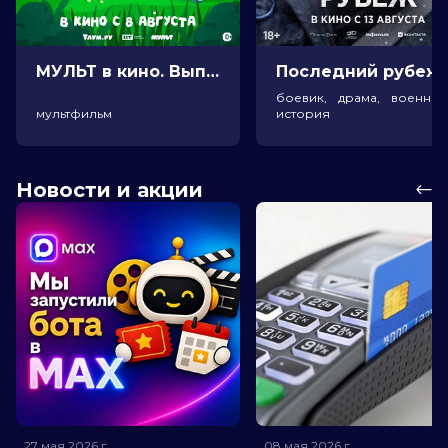
МУЛЬТ в кино. Выпуск №198. Некогда скучать (0+)
Посл
боевик, драма, военный
мультфильм
история
Новости и акции
27 мая 2026
г.
08 мая 2026
г.