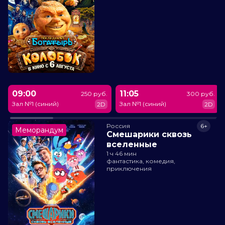
09:00
11:05
250 руб.
300 руб.
Зал №1 (синий)
Зал №1 (синий)
2D
2D
Россия
6+
Меморандум
Смешарики сквозь
вселенные
1 ч 46 мин
фантастика, комедия,
приключения