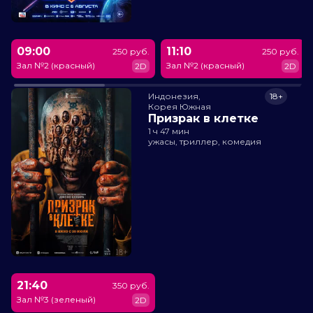
09:00
11:10
250 руб.
250 руб.
Зал №2 (красный)
Зал №2 (красный)
2D
2D
Индонезия,

18+
Корея Южная
Призрак в клетке
1 ч 47 мин
ужасы, триллер, комедия
21:40
350 руб.
Зал №3 (зеленый)
2D