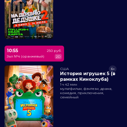
10:55
250 руб.
Зал №4 (оранжевый)
2D
США
6+
История игрушек 5 (в
рамках Киноклуба)
1 ч 42 мин
мультфильм, фэнтези, драма,
комедия, приключения,
семейный