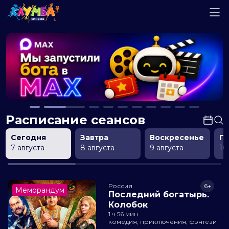
Расписание сеансов
Сегодня
Завтра
Воскресенье
П
7 августа
8 августа
9 августа
10
Россия
6+
Меморандум
Последний богатырь.
Колобок
1 ч 56 мин
комедия, приключения, фэнтези