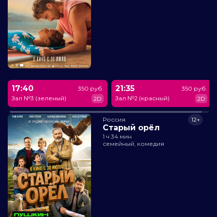
17:40
21:35
350 руб.
350 руб.
Зал №3 (зеленый)
Зал №2 (красный)
2D
2D
Россия
12+
Старый орёл
1 ч 34 мин
семейный, комедия