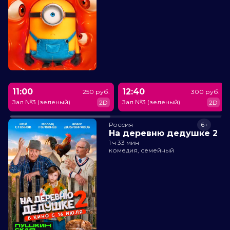
11:00
12:40
250 руб.
300 руб.
Зал №3 (зеленый)
Зал №3 (зеленый)
2D
2D
Россия
6+
На деревню дедушке 2
1 ч 33 мин
комедия, семейный