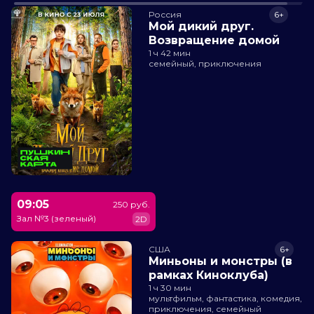
Россия
6+
Мой дикий друг.
Возвращение домой
1 ч 42 мин
семейный, приключения
09:05
250 руб.
Зал №3 (зеленый)
2D
США
6+
Миньоны и монстры (в
рамках Киноклуба)
1 ч 30 мин
мультфильм, фантастика, комедия,
приключения, семейный