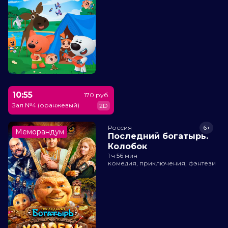
10:55
170 руб.
Зал №4 (оранжевый)
2D
Россия
6+
Меморандум
Последний богатырь.
Колобок
1 ч 56 мин
комедия, приключения, фэнтези