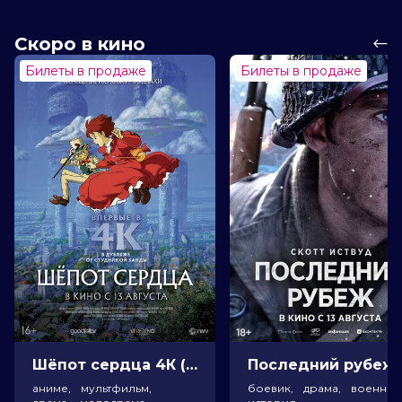
Скоро в кино
Билеты в продаже
Билеты в продаже
Шёпот сердца 4К (16+)
Посл
аниме, мультфильм,
боевик, драма, военный