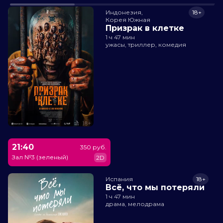
Индонезия,

18+
Корея Южная
Призрак в клетке
1 ч 47 мин
ужасы, триллер, комедия
21:40
350 руб.
Зал №3 (зеленый)
2D
Испания
18+
Всё, что мы потеряли
1 ч 47 мин
драма, мелодрама