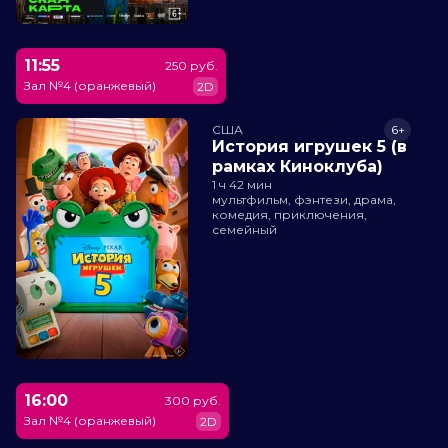
11:55
250 руб.
Зал №4 (оранжевый)
2D
США
6+
История игрушек 5 (в
рамках Киноклуба)
1 ч 42 мин
мультфильм, фэнтези, драма,
комедия, приключения,
семейный
16:00
300 руб.
Зал №4 (оранжевый)
2D