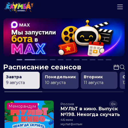
Расписание сеансов
Завтра
Понедельник
Вторник
С
9 августа
10 августа
11 августа
12
Россия
0+
Меморандум
МУЛЬТ в кино. Выпуск
№198. Некогда скучать
46 мин
мультфильм