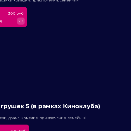
астика, комедия, приключения, семейный
300 руб.
)
2D
грушек 5 (в рамках Киноклуба)
ези, драма, комедия, приключения, семейный
300 руб.