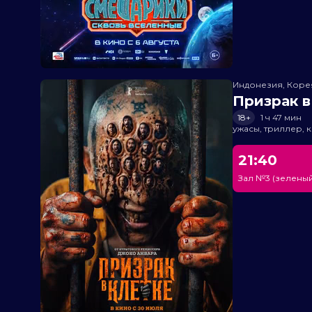
Индонезия, Кор
Призрак в
18+
1 ч 47 мин
ужасы, триллер, 
21:40
Зал №3 (зеленый