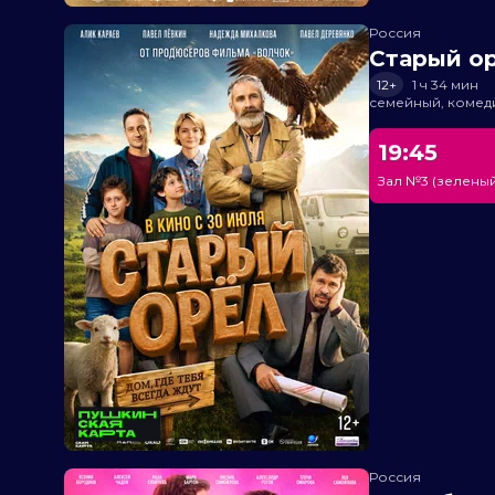
Россия
Старый о
12+
1 ч 34 мин
семейный, комед
19:45
Зал №3 (зеленый
Россия