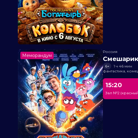
Россия
Меморандум
Смешарик
6+
1 ч 46 мин
фантастика, ком
15:20
Зал №2 (красный