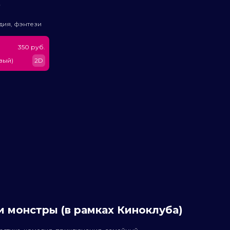
ь
дия, фэнтези
350 руб.
вый)
2D
 монстры (в рамках Киноклуба)