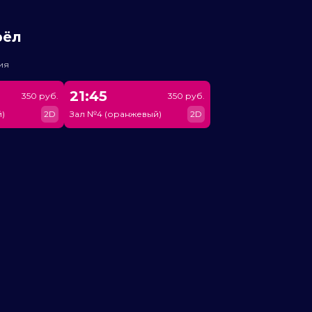
рёл
ия
21:45
350 руб.
350 руб.
)
2D
Зал №4 (оранжевый)
2D