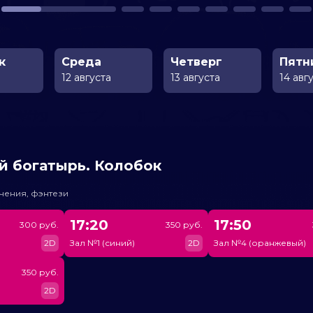
к
Среда
Четверг
Пятн
а
12 августа
13 августа
14 авг
й богатырь. Колобок
чения, фэнтези
17:20
17:50
300 руб.
350 руб.
2D
Зал №1 (синий)
2D
Зал №4 (оранжевый)
350 руб.
2D