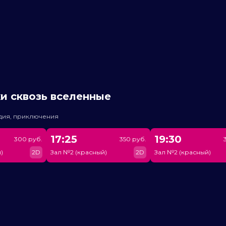
и сквозь вселенные
едия, приключения
17:25
19:30
300 руб.
350 руб.
)
2D
Зал №2 (красный)
2D
Зал №2 (красный)