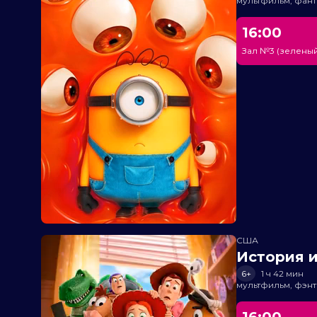
мультфильм, фант
16:00
Зал №3 (зеленый
США
История и
6+
1 ч 42 мин
мультфильм, фэнт
16:00