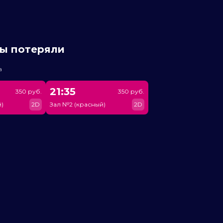
мы потеряли
а
21:35
350 руб.
350 руб.
)
2D
Зал №2 (красный)
2D