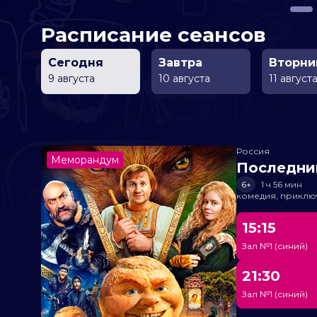
Расписание сеансов
Сегодня
Завтра
Вторни
9 августа
10 августа
11 август
Россия
Меморандум
Последни
6+
1 ч 56 мин
комедия, приклю
15:15
Зал №1 (синий)
21:30
Зал №1 (синий)