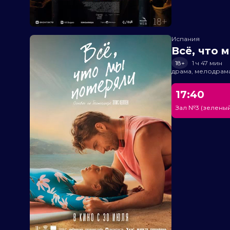
Испания
Всё, что 
18+
1 ч 47 мин
драма, мелодрам
17:40
Зал №3 (зеленый