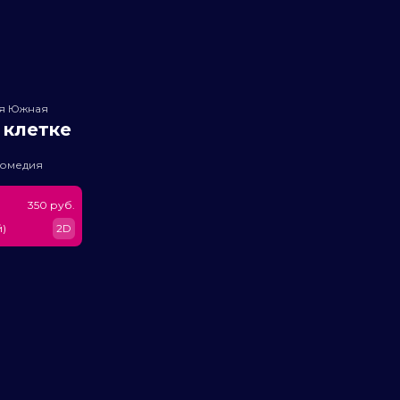
ея Южная
 клетке
комедия
350 руб.
)
2D