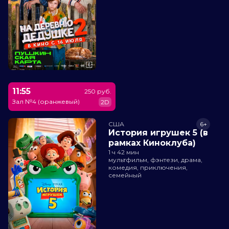
11:55
250 руб.
Зал №4 (оранжевый)
2D
США
6+
История игрушек 5 (в
рамках Киноклуба)
1 ч 42 мин
мультфильм, фэнтези, драма,
комедия, приключения,
семейный