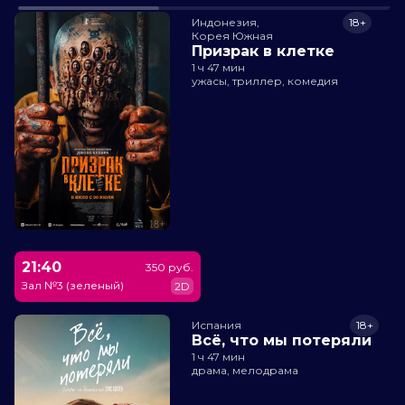
Индонезия,

18+
Корея Южная
Призрак в клетке
1 ч 47 мин
ужасы, триллер, комедия
21:40
350 руб.
Зал №3 (зеленый)
2D
Испания
18+
Всё, что мы потеряли
1 ч 47 мин
драма, мелодрама