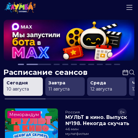
Расписание сеансов
Сегодня
Завтра
Среда
Ч
10 августа
11 августа
12 августа
13
Россия
0+
Меморандум
МУЛЬТ в кино. Выпуск
№198. Некогда скучать
46 мин
мультфильм