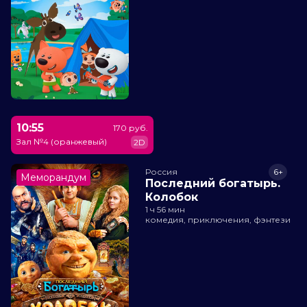
10:55
170 руб.
Зал №4 (оранжевый)
2D
Россия
6+
Меморандум
Последний богатырь.
Колобок
1 ч 56 мин
комедия, приключения, фэнтези