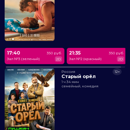
17:40
21:35
350 руб.
350 руб.
Зал №3 (зеленый)
Зал №2 (красный)
2D
2D
Россия
12+
Старый орёл
1 ч 34 мин
семейный, комедия