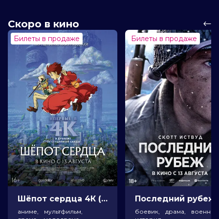
Скоро в кино
Билеты в продаже
Билеты в продаже
Шёпот сердца 4К (16+)
Посл
аниме, мультфильм,
боевик, драма, военный