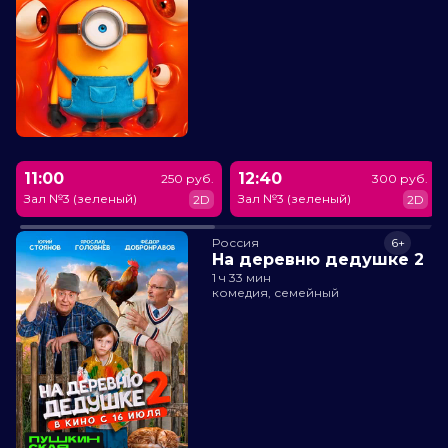
11:00
12:40
250 руб.
300 руб.
Зал №3 (зеленый)
Зал №3 (зеленый)
2D
2D
Россия
6+
На деревню дедушке 2
1 ч 33 мин
комедия, семейный