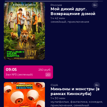
Россия
6+
Мой дикий друг.
Возвращение домой
1 ч 42 мин
семейный, приключения
09:05
250 руб.
Зал №3 (зеленый)
2D
США
6+
Миньоны и монстры (в
рамках Киноклуба)
1 ч 30 мин
мультфильм, фантастика, комедия,
приключения, семейный