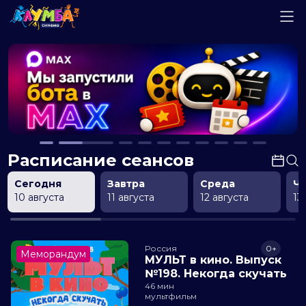
Расписание сеансов
Сегодня
Завтра
Среда
Ч
10 августа
11 августа
12 августа
13
Россия
0+
Меморандум
МУЛЬТ в кино. Выпуск
№198. Некогда скучать
46 мин
мультфильм