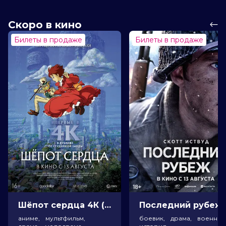
Скоро в кино
Билеты в продаже
Билеты в продаже
Шёпот сердца 4К (16+)
Посл
аниме, мультфильм,
боевик, драма, военный