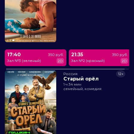
17:40
21:35
350 руб.
350 руб.
Зал №3 (зеленый)
Зал №2 (красный)
2D
2D
Россия
12+
Старый орёл
1 ч 34 мин
семейный, комедия