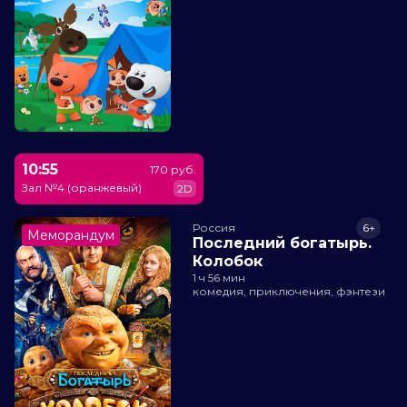
10:55
170 руб.
Зал №4 (оранжевый)
2D
Россия
6+
Меморандум
Последний богатырь.
Колобок
1 ч 56 мин
комедия, приключения, фэнтези