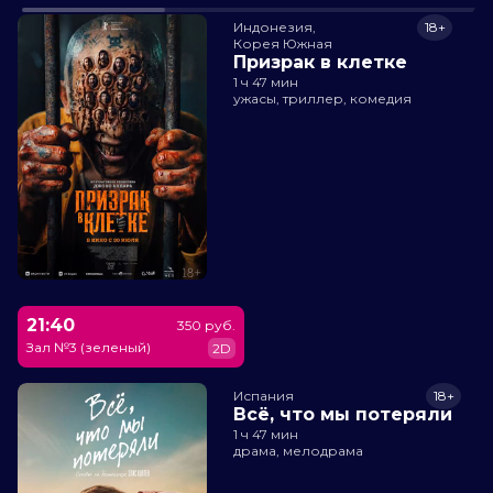
Индонезия,

18+
Корея Южная
Призрак в клетке
1 ч 47 мин
ужасы, триллер, комедия
21:40
350 руб.
Зал №3 (зеленый)
2D
Испания
18+
Всё, что мы потеряли
1 ч 47 мин
драма, мелодрама