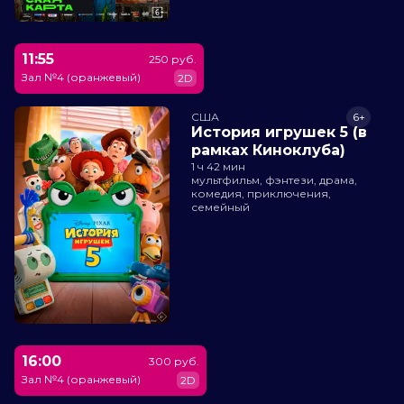
11:55
250 руб.
Зал №4 (оранжевый)
2D
США
6+
История игрушек 5 (в
рамках Киноклуба)
1 ч 42 мин
мультфильм, фэнтези, драма,
комедия, приключения,
семейный
16:00
300 руб.
Зал №4 (оранжевый)
2D