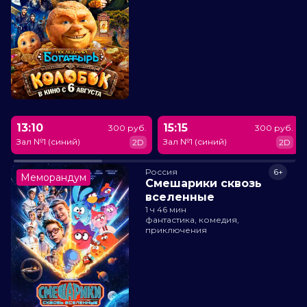
13:10
15:15
300 руб.
300 руб.
Зал №1 (синий)
Зал №1 (синий)
2D
2D
Россия
6+
Меморандум
Смешарики сквозь
вселенные
1 ч 46 мин
фантастика, комедия,
приключения