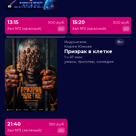
13:15
15:20
300 руб.
300 руб.
Зал №2 (красный)
Зал №2 (красный)
2D
2D
Индонезия,

18+
Корея Южная
Призрак в клетке
1 ч 47 мин
ужасы, триллер, комедия
21:40
350 руб.
Зал №3 (зеленый)
2D