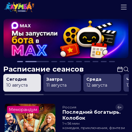
Расписание сеансов
Сегодня
Завтра
Среда
Ч
10 августа
11 августа
12 августа
13
Россия
6+
Меморандум
Последний богатырь.
Колобок
1 ч 56 мин
комедия, приключения, фэнтези