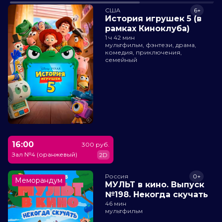
США
6+
История игрушек 5 (в
рамках Киноклуба)
1 ч 42 мин
мультфильм, фэнтези, драма,
комедия, приключения,
семейный
16:00
300 руб.
Зал №4 (оранжевый)
2D
Россия
0+
Меморандум
МУЛЬТ в кино. Выпуск
№198. Некогда скучать
46 мин
мультфильм