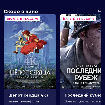
Скоро в кино
Билеты в продаже
Билеты в продаже
Шёпот сердца 4К (16+)
Посл
аниме, мультфильм,
боевик, драма, военный