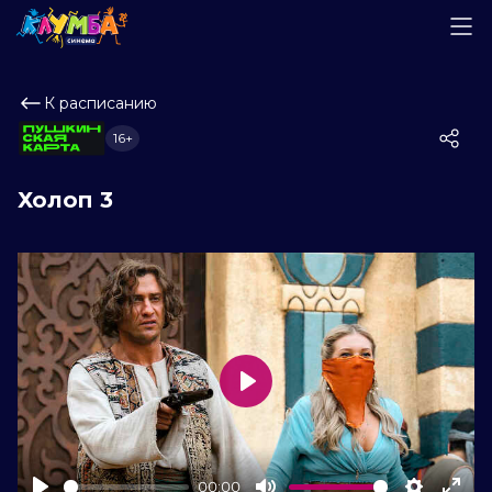
К расписанию
16+
Холоп 3
Play
00:00