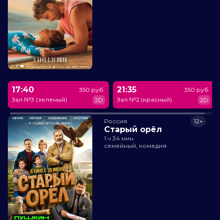
17:40
21:35
350 руб.
350 руб.
Зал №3 (зеленый)
Зал №2 (красный)
2D
2D
Россия
12+
Старый орёл
1 ч 34 мин
семейный, комедия