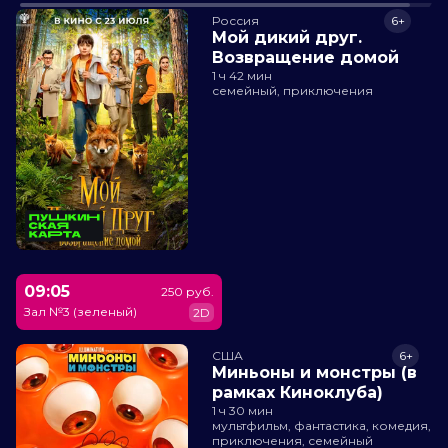
Россия
6+
Мой дикий друг.
Возвращение домой
1 ч 42 мин
семейный, приключения
09:05
250 руб.
Зал №3 (зеленый)
2D
США
6+
Миньоны и монстры (в
рамках Киноклуба)
1 ч 30 мин
мультфильм, фантастика, комедия,
приключения, семейный