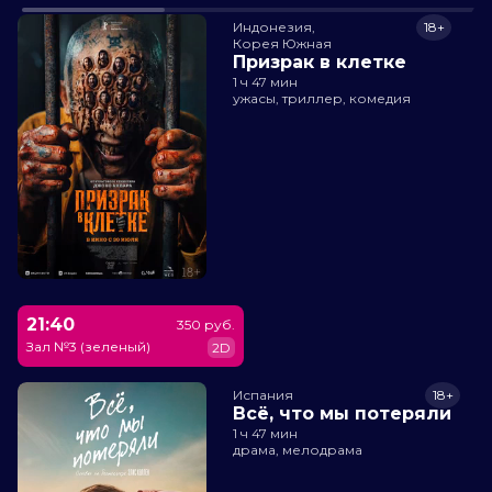
Индонезия,

18+
Корея Южная
Призрак в клетке
1 ч 47 мин
ужасы, триллер, комедия
21:40
350 руб.
Зал №3 (зеленый)
2D
Испания
18+
Всё, что мы потеряли
1 ч 47 мин
драма, мелодрама