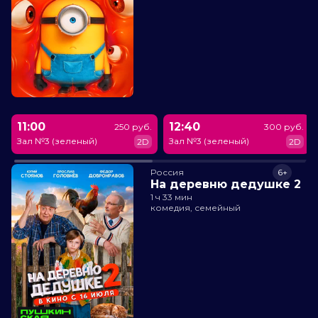
11:00
12:40
250 руб.
300 руб.
Зал №3 (зеленый)
Зал №3 (зеленый)
2D
2D
Россия
6+
На деревню дедушке 2
1 ч 33 мин
комедия, семейный