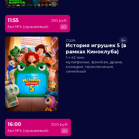
11:55
250 руб.
Зал №4 (оранжевый)
2D
США
6+
История игрушек 5 (в
рамках Киноклуба)
1 ч 42 мин
мультфильм, фэнтези, драма,
комедия, приключения,
семейный
16:00
300 руб.
Зал №4 (оранжевый)
2D