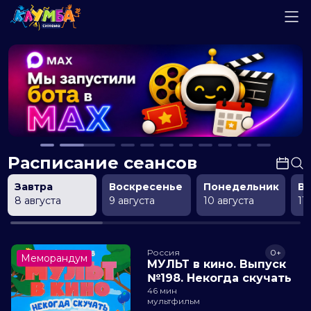
Расписание сеансов
Завтра
Воскресенье
Понедельник
В
8 августа
9 августа
10 августа
11
Россия
0+
Меморандум
МУЛЬТ в кино. Выпуск
№198. Некогда скучать
46 мин
мультфильм