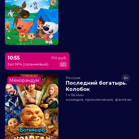
10:55
170 руб.
Зал №4 (оранжевый)
2D
Россия
6+
Меморандум
Последний богатырь.
Колобок
1 ч 56 мин
комедия, приключения, фэнтези