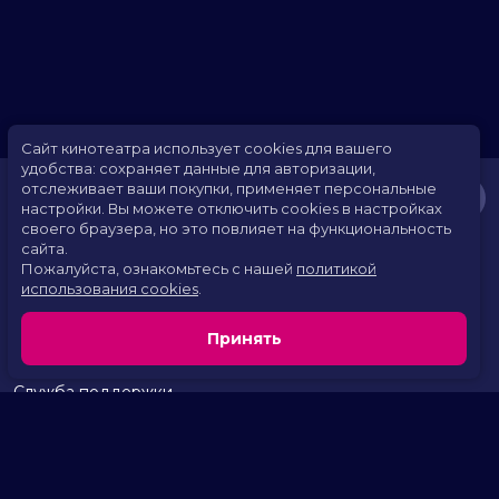
Сайт кинотеатра использует cookies для вашего
удобства: сохраняет данные для авторизации,
отслеживает ваши покупки, применяет персональные
настройки.
Вы можете отключить cookies в настройках
своего браузера, но это повлияет на функциональность
сайта.
Пожалуйста, ознакомьтесь с нашей
политикой
использования cookies
.
Расписание
Скоро в кино
Принять
Территория развлечений
Новости и акции
Служба поддержки
г. Курган, 2 микрорайон, дом 17
тел.:
+7 (963) 869-80-49