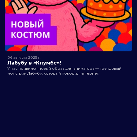
06 августа 2025
г.
Лабубу в «Клумбе»!
У нас появился новый образ для аниматора — трендовый
монстрик Лабубу, который покорил интернет.