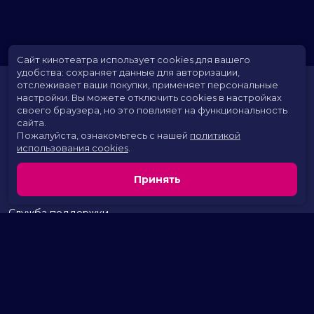
Сайт кинотеатра использует cookies для вашего
удобства: сохраняет данные для авторизации,
отслеживает ваши покупки, применяет персональные
настройки.
Вы можете отключить cookies в настройках
своего браузера, но это повлияет на функциональность
сайта.
Пожалуйста, ознакомьтесь с нашей
политикой
использования cookies
.
Расписание
Скоро в кино
Принять
Территория развлечений
Новости и акции
Служба поддержки
г. Курган, 2 микрорайон, дом 17
тел.:
+7 (963) 869-80-49