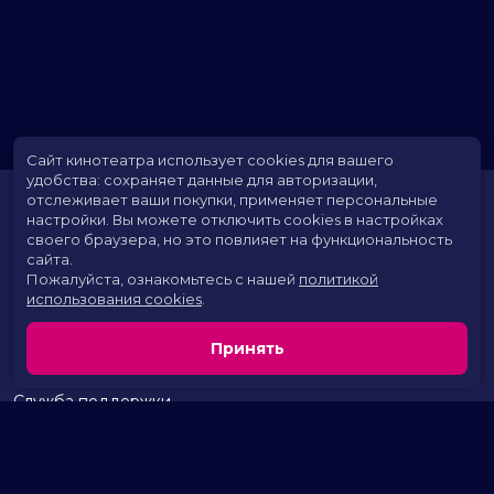
Сайт кинотеатра использует cookies для вашего
удобства: сохраняет данные для авторизации,
отслеживает ваши покупки, применяет персональные
настройки.
Вы можете отключить cookies в настройках
своего браузера, но это повлияет на функциональность
сайта.
Пожалуйста, ознакомьтесь с нашей
политикой
использования cookies
.
Расписание
Скоро в кино
Принять
Территория развлечений
Новости и акции
Служба поддержки
г. Курган, 2 микрорайон, дом 17
тел.:
+7 (963) 869-80-49