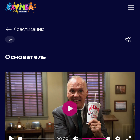
К расписанию
16+
Основатель
Play
00:00