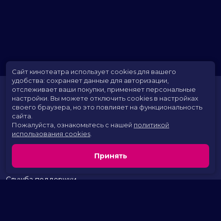
Сайт кинотеатра использует cookies для вашего
удобства: сохраняет данные для авторизации,
отслеживает ваши покупки, применяет персональные
настройки.
Вы можете отключить cookies в настройках
своего браузера, но это повлияет на функциональность
сайта.
Пожалуйста, ознакомьтесь с нашей
политикой
использования cookies
.
Расписание
Скоро в кино
Принять
Территория развлечений
Новости и акции
Служба поддержки
г. Курган, 2 микрорайон, дом 17
тел.:
+7 (963) 869-80-49