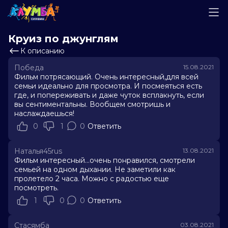
Круиз по джунглям
К описанию
Победа
15.08.2021
Фильм потрясающий. Очень интересный,для всей
семьи идеально для просмотра. И посмеяться есть
где, и попереживать и даже чуток всплакнуть, если
вы сентиментальны. Вообщем смотришь и
наслаждаешься!
0
1
0
Ответить
Наталья45rus
13.08.2021
Фильм интересный...очень понравился, смотрели
семьей на одном дыхании. Не заметили как
пролетело 2 часа. Можно с радостью еще
посмотреть.
1
0
0
Ответить
Стасямба
03.08.2021