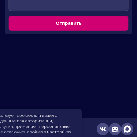
Отправить
кинотеатра использует cookies для вашего
тва: сохраняет данные для авторизации,
живает ваши покупки, применяет персональные
ойки.
Вы можете отключить cookies в настройках