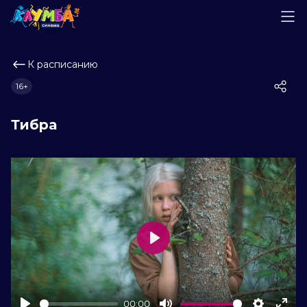
К расписанию
16+
Тибра
Play
00:00