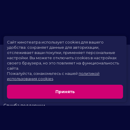
Сайт кинотеатра использует cookies для вашего
удобства: сохраняет данные для авторизации,
отслеживает ваши покупки, применяет персональные
настройки.
Вы можете отключить cookies в настройках
своего браузера, но это повлияет на функциональность
сайта.
Пожалуйста, ознакомьтесь с нашей
политикой
использования cookies
.
Расписание
Скоро в кино
Принять
Территория развлечений
Новости и акции
Служба поддержки
г. Курган, 2 микрорайон, дом 17
тел.:
+7 (963) 869-80-49