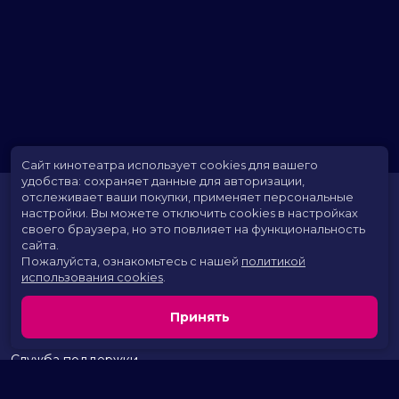
Сайт кинотеатра использует cookies для вашего
удобства: сохраняет данные для авторизации,
отслеживает ваши покупки, применяет персональные
настройки.
Вы можете отключить cookies в настройках
своего браузера, но это повлияет на функциональность
сайта.
Пожалуйста, ознакомьтесь с нашей
политикой
использования cookies
.
Расписание
Скоро в кино
Принять
Территория развлечений
Новости и акции
Служба поддержки