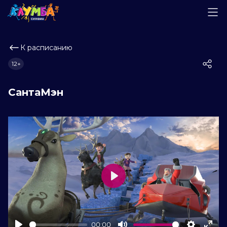
К расписанию
12+
СантаМэн
Play
00:00