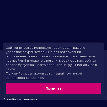
Сайт кинотеатра использует cookies для вашего
удобства: сохраняет данные для авторизации,
отслеживает ваши покупки, применяет персональные
настройки.
Вы можете отключить cookies в настройках
своего браузера, но это повлияет на функциональность
сайта.
Пожалуйста, ознакомьтесь с нашей
политикой
использования cookies
.
Расписание
Скоро в кино
Принять
Территория развлечений
Новости и акции
Служба поддержки