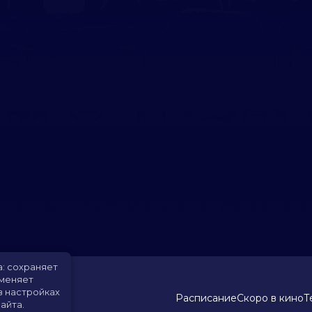
а: сохраняет
именяет
в настройках
Расписание
Скоро в кино
Т
айта.