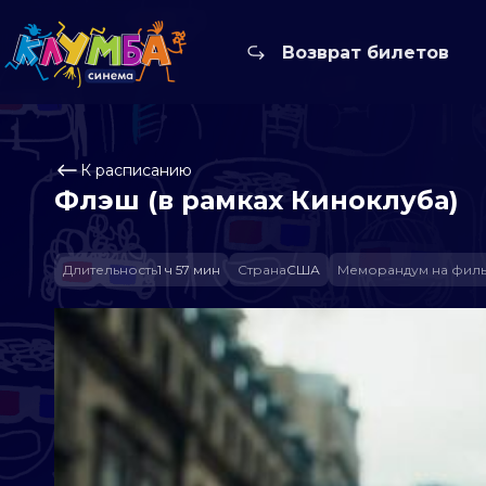
Возврат билетов
К расписанию
Флэш (в рамках Киноклуба)
Длительность
1 ч 57 мин
Страна
США
Меморандум на фил