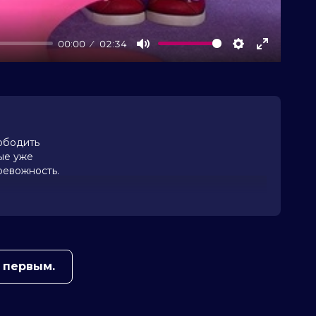
00:00
02:34
Mute
Settings
Enter
fullscree
вободить
рые уже
ревожность.
аммы
 подробная
 первым.
 залы
оде.