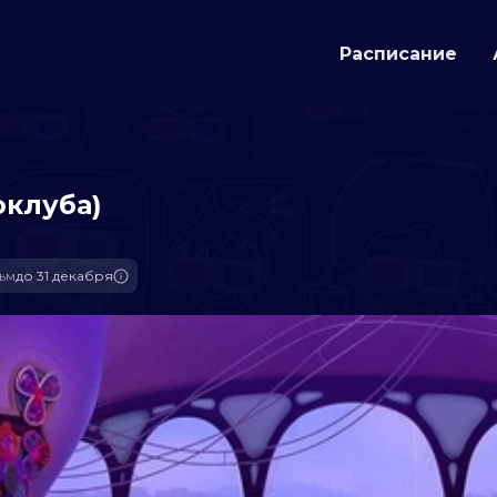
Расписание
оклуба)
ьм
до 31 декабря