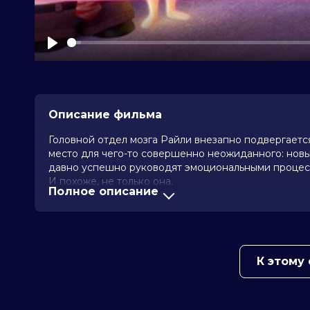
Play
Описание фильма
Головной отдел мозга Райли внезапно подвергаетс
место для чего-то совершенно неожиданного: новых
давно успешно руководят эмоциональными процессам
И похоже, не только она.
Полное описание
В рамках нашей услуги предоставления кинозалов 
которого мы ежедневно анонсируем в нашем распи
информация: в группе киноклуба в социальной сет
К этому
- Настоящее рекламное сообщение составлено и 
кинотеатра.
- Билеты приобретаются только на сайте Клумба Си
- После сеанса вы можете обсудить просмотр в ра