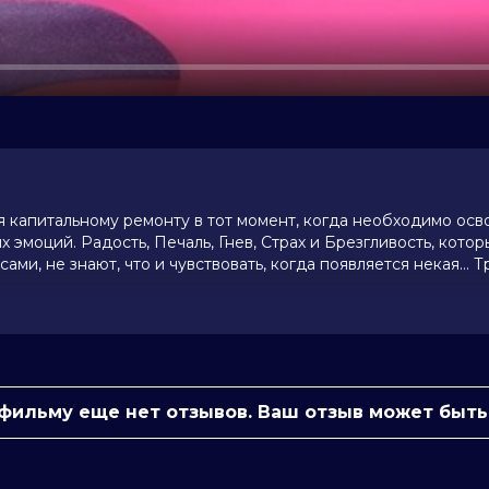
я капитальному ремонту в тот момент, когда необходимо ос
 эмоций. Радость, Печаль, Гнев, Страх и Брезгливость, кото
и, не знают, что и чувствовать, когда появляется некая… Т
в аренду у нас появился новый арендатор – киноклуб, прогр
сании, ориентируя Вас по времени начала программ. Более
и VK
 фильму еще нет отзывов. Ваш отзыв может быть
размещено организаторами акции/мероприятия, арендующими
нема. - Трансляция осуществляется в не оригинальном перев
мках КиноКлуба в специально отведенных зонах в фойе.