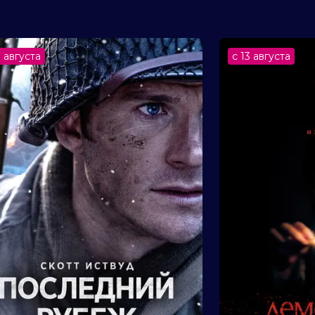
 (246 000 голосов)
3 августа
с 13 августа
к, Тони Хейл, Лиза Лапира, Майя Хоук,
 Пол Уолтер Хаузер, Кенсингтон
 Ривера
энтези