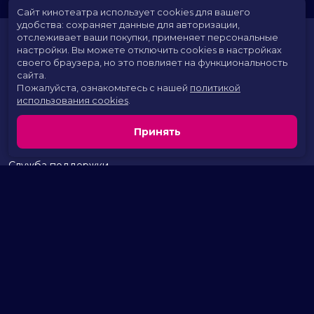
Сайт кинотеатра использует cookies для вашего
удобства: сохраняет данные для авторизации,
отслеживает ваши покупки, применяет персональные
настройки.
Вы можете отключить cookies в настройках
своего браузера, но это повлияет на функциональность
сайта.
Пожалуйста, ознакомьтесь с нашей
политикой
использования cookies
.
Расписание
Скоро в кино
Принять
Территория развлечений
Новости и акции
Служба поддержки
г. Курган, 2 микрорайон, дом 17
тел.:
+7 (963) 869-80-49
Разработка сайта «Nikolas Group»