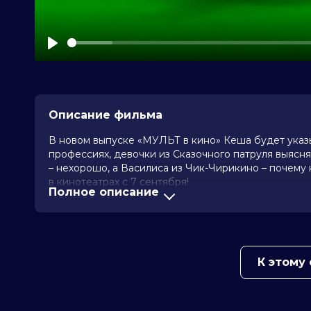
Play
Описание фильма
В новом выпуске «МУЛЬТ в кино» Кеша будет указы
профессиях, девочки из Сказочного патруля выясня
– нехорошо, а Василиса из Чик-Чирикино – почему 
в кинотеатрах с 7 сентября!
Полное описание
Год
2024
Страна
Россия
Режиссер
Андрей Вирин, Дмитрий Копытин, 
Алина Золотарёва, Мария Быстров
К этому
Жанр
мультфильм
Длительность
48 мин
В прокате
с 12 сентября до 25 сентября
Меморандум
до 13 сентября