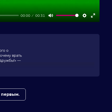
00:00
00:31
Mute
Settings
Enter
fullscree
ого о
почему врать
 дружбы!» —
 первым.