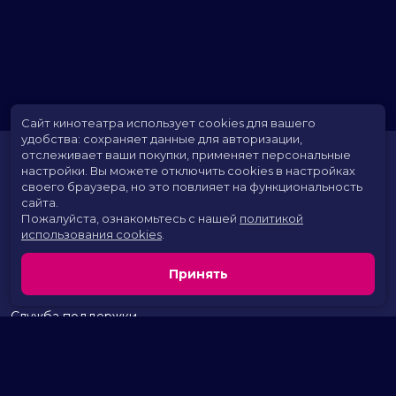
Сайт кинотеатра использует cookies для вашего
удобства: сохраняет данные для авторизации,
отслеживает ваши покупки, применяет персональные
настройки.
Вы можете отключить cookies в настройках
своего браузера, но это повлияет на функциональность
сайта.
Пожалуйста, ознакомьтесь с нашей
политикой
использования cookies
.
Расписание
Скоро в кино
Принять
Территория развлечений
Новости и акции
Служба поддержки
г. Курган, 2 микрорайон, дом 17
тел.:
+7 (963) 869-80-49