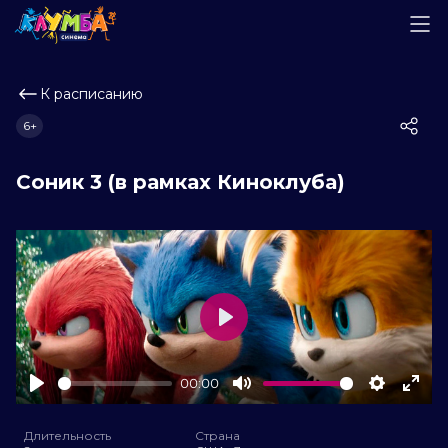
К расписанию
6+
Соник 3 (в рамках Киноклуба)
Play
00:00
Play
Mute
Settings
Ente
full
Длительность
Страна