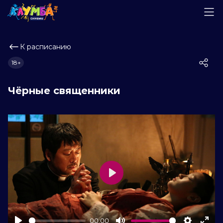
К расписанию
18+
Чёрные священники
Play
00:00