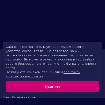
Сайт кинотеатра использует cookies для вашего
удобства: сохраняет данные для авторизации,
отслеживает ваши покупки, применяет персональные
настройки.
Вы можете отключить cookies в настройках
своего браузера, но это повлияет на функциональность
сайта.
Пожалуйста, ознакомьтесь с нашей
политикой
использования cookies
.
Расписание
Скоро в кино
Принять
Территория развлечений
Новости и акции
Служба поддержки