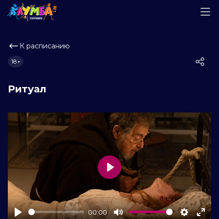
К расписанию
18+
Ритуал
Play
00:00