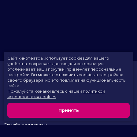
Сайт кинотеатра использует cookies для вашего
удобства: сохраняет данные для авторизации,
отслеживает ваши покупки, применяет персональные
настройки.
Вы можете отключить cookies в настройках
своего браузера, но это повлияет на функциональность
сайта.
Пожалуйста, ознакомьтесь с нашей
политикой
использования cookies
.
Расписание
Скоро в кино
Принять
Территория развлечений
Новости и акции
Служба поддержки