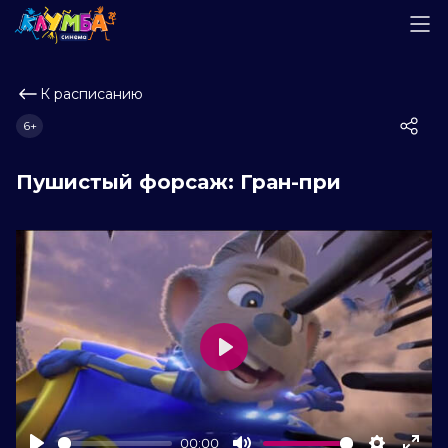
К расписанию
6+
Пушистый форсаж: Гран-при
Play
00:00