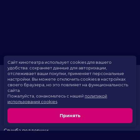
Сайт кинотеатра использует cookies для вашего
удобства: сохраняет данные для авторизации,
отслеживает ваши покупки, применяет персональные
настройки.
Вы можете отключить cookies в настройках
своего браузера, но это повлияет на функциональность
сайта.
Пожалуйста, ознакомьтесь с нашей
политикой
использования cookies
.
Расписание
Скоро в кино
Принять
Территория развлечений
Новости и акции
Служба поддержки