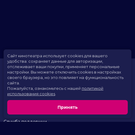
Сайт кинотеатра использует cookies для вашего
удобства: сохраняет данные для авторизации,
отслеживает ваши покупки, применяет персональные
настройки.
Вы можете отключить cookies в настройках
своего браузера, но это повлияет на функциональность
сайта.
Пожалуйста, ознакомьтесь с нашей
политикой
использования cookies
.
Расписание
Скоро в кино
Принять
Территория развлечений
Новости и акции
Служба поддержки