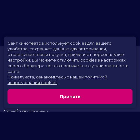
Сайт кинотеатра использует cookies для вашего
удобства: сохраняет данные для авторизации,
отслеживает ваши покупки, применяет персональные
настройки.
Вы можете отключить cookies в настройках
своего браузера, но это повлияет на функциональность
сайта.
Пожалуйста, ознакомьтесь с нашей
политикой
использования cookies
.
Расписание
Скоро в кино
Принять
Территория развлечений
Новости и акции
Служба поддержки
г. Курган, 2 микрорайон, дом 17
тел.:
+7 (963) 869-80-49