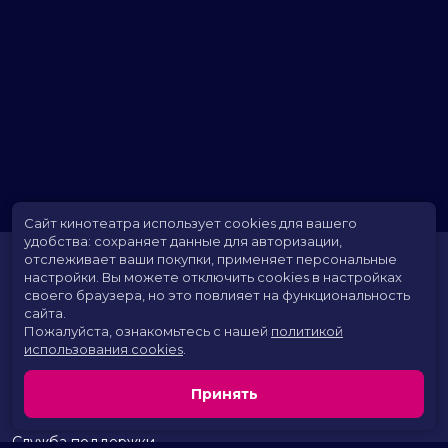
Сайт кинотеатра использует cookies для вашего
удобства: сохраняет данные для авторизации,
отслеживает ваши покупки, применяет персональные
настройки.
Вы можете отключить cookies в настройках
своего браузера, но это повлияет на функциональность
сайта.
Пожалуйста, ознакомьтесь с нашей
политикой
использования cookies
.
Расписание
Скоро в кино
Принять
Территория развлечений
Новости и акции
Служба поддержки