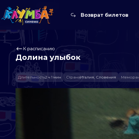
Возврат билетов
К расписанию
Долина улыбок
Длительность
2 ч 1 мин
Страна
Италия, Словения
Меморан