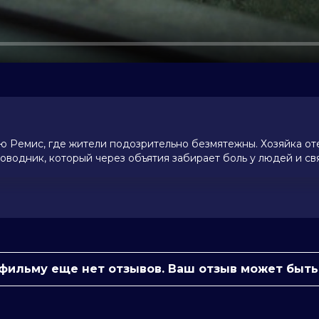
ю Ремис, где жители подозрительно безмятежны. Хозяйка о
водник, который через объятия забирает боль у людей и свя
(1 186 голосов)
 фильму еще нет отзывов. Ваш отзыв может быть
 Вергано, Роберто Читран, Giulio
о, Сандра Тоффолатти, Gabriele
ьеробон
чи, Стефано Сардо