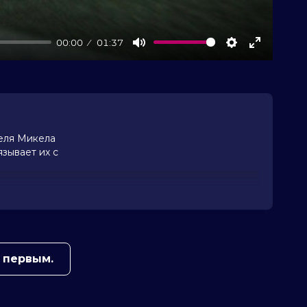
00:00
01:37
Mute
Settings
Enter
fullscree
теля Микела
зывает их с
 первым.