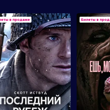
оли, Milo Tissone
леты в продаже
Билеты в про