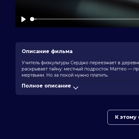
Play
Описание фильма
Учитель физкультуры Серджо переезжает в деревн
раскрывает тайну: местный подросток Маттео — про
мертвыми. Но за покой нужно платить.
Полное описание
Оценка
6.1
/ 10 (7 024 голоса)
6.6
/ 10 
Год
2025
Страна
Италия, Словения
Слоган
—
Режиссер
Паоло Стрипполи
К этому
Актеры
Микеле Риондино, Романа Маджора
Feltri, Серджо Романо, Анна Беллат
Benedetti, Diego Nardini, Паоло П
Продюсеры
Лаура Паолуччи, Доменико Прокач