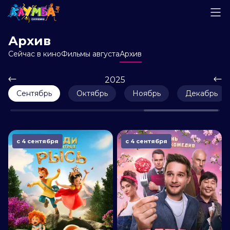
Архив
Сейчас в кино
Фильмы августа
Архив
2025
Сентябрь
Октябрь
Ноябрь
Декабрь
с 4 сентября
с 4 сентября