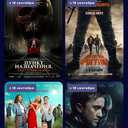
с 18 сентября
с 18 сентября
с 18 сентября
с 18 сентября